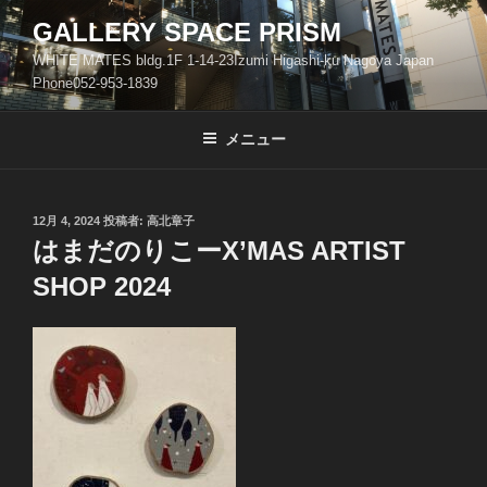
コ
GALLERY SPACE PRISM
ン
WHITE MATES bldg.1F 1-14-23Izumi Higashi-ku Nagoya Japan
テ
Phone052-953-1839
ン
ツ
メニュー
へ
ス
キ
ッ
投
12月 4, 2024
投稿者:
高北章子
稿
はまだのりこーX’MAS ARTIST
プ
日:
SHOP 2024