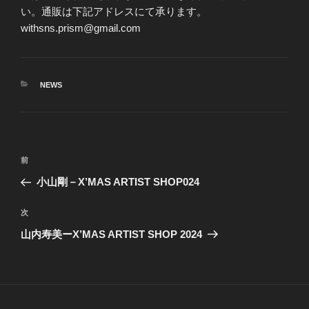
い。通販は下記アドレスにて承ります。
withsns.prism@gmail.com
カ
NEWS
テ
ゴ
リ
ー
投
前
前
稿
の
小山剛－X’MAS ARTIST SHOP024
ナ
投
ビ
稿
次
次
ゲ
の
山内寿美ーX’MAS ARTIST SHOP 2024
投
ー
稿
シ
ョ
ン