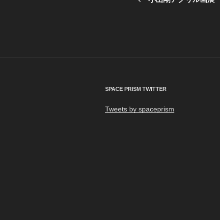
投
ナ
稿
ビ
ゲ
ー
シ
SPACE PRISM TWITTER
ョ
Tweets by spaceprism
ン