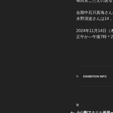
毎回見ごたえのある
会期中石川真海さん
水野清波さんは14，1
2024年11月14
正午か―午後7時＊
カ
EXHIBITION INFO
テ
ゴ
リ
ー
投
前
前
稿
の
小山剛アクリル画展