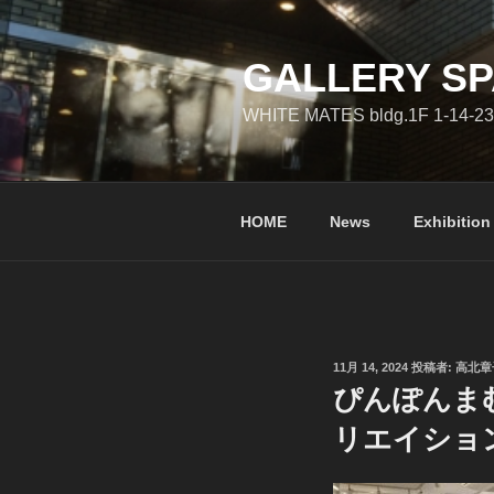
コ
ン
テ
GALLERY SP
ン
WHITE MATES bldg.1F 1-14-23
ツ
へ
ス
キ
HOME
News
Exhibition
ッ
プ
投
11月 14, 2024
投稿者:
高北章
稿
ぴんぽんま
日:
リエイショ