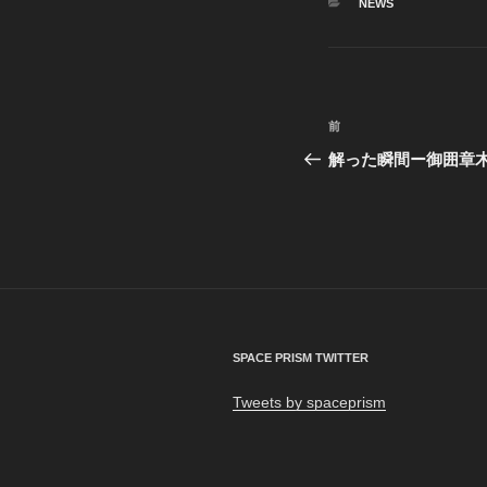
カ
NEWS
テ
ゴ
リ
ー
投
前
前
稿
の
解った瞬間ー御囲章
投
ナ
稿
ビ
ゲ
ー
シ
SPACE PRISM TWITTER
ョ
Tweets by spaceprism
ン