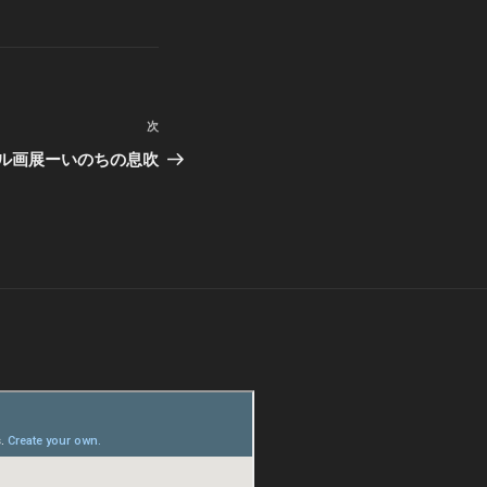
次
次
の
ル画展ーいのちの息吹
投
稿