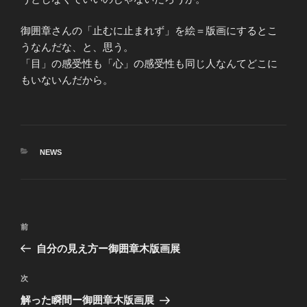
御囲章さんの「止むに止まれず」を絵＝版画にするとこ
うなんだな、と、思う。
「目」の感受性も「心」の感受性も同じ人なんてどこに
もいないんだから。
カ
NEWS
テ
ゴ
リ
ー
投
前
前
稿
の
自分の見え方ー御囲章木版画展
ナ
投
ビ
稿
次
次
ゲ
の
解った瞬間ー御囲章木版画展