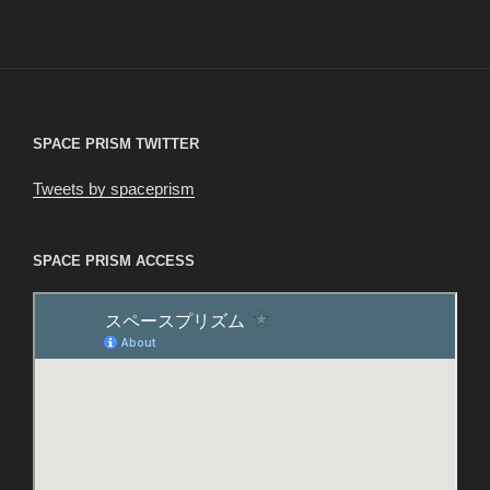
投
ー
稿
シ
ョ
ン
SPACE PRISM TWITTER
Tweets by spaceprism
SPACE PRISM ACCESS