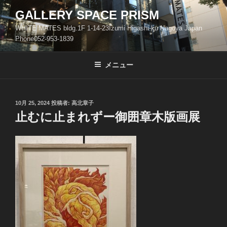
コ
GALLERY SPACE PRISM
ン
WHITE MATES bldg.1F 1-14-23Izumi Higashi-ku Nagoya Japan
テ
Phone052-953-1839
ン
ツ
メニュー
へ
ス
キ
ッ
投
10月 25, 2024
投稿者:
高北章子
稿
止むに止まれずー御囲章木版画展
プ
日: