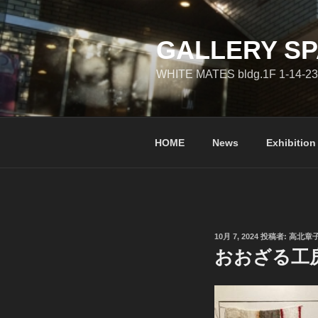
コ
ン
テ
GALLERY SP
ン
WHITE MATES bldg.1F 1-14-23
ツ
へ
ス
キ
HOME
News
Exhibition
ッ
プ
投
10月 7, 2024
投稿者:
高北章
稿
おおざる工
日: