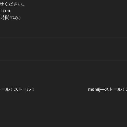
せください。
l.com
（営業時間のみ）
トール！ストール！
momij―ストール