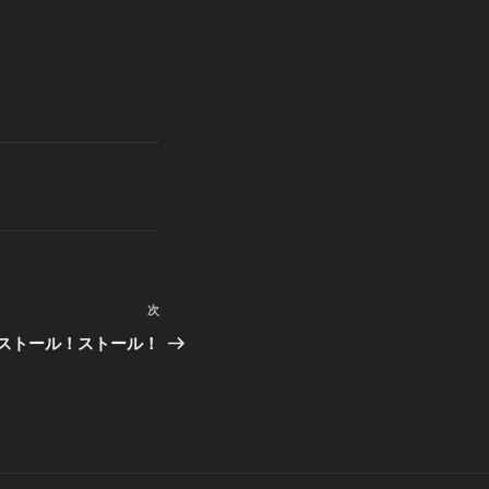
次
次
の
！ストール！ストール！
投
稿