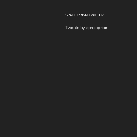
ー
シ
SPACE PRISM TWITTER
ョ
Tweets by spaceprism
ン