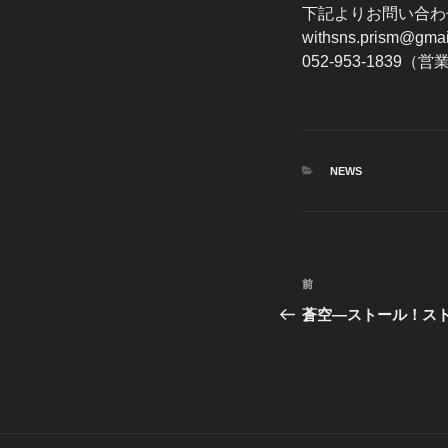
下記よりお問い合わ
withsns.prism@gmai
052-953-1839
カ
NEWS
テ
ゴ
リ
ー
投
前
前
稿
の
蒼空―ストール！ス
投
ナ
稿
ビ
ゲ