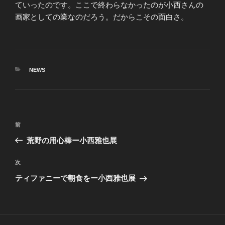
ていったのです。ここで終わらなかったのが小西さんの
画家としての業なのだろう。だからこその面白さ。
カ
NEWS
テ
ゴ
リ
ー
投
前
前
稿
の
荒野の用心棒ー小西雅也展
ナ
投
ビ
稿
次
次
ゲ
の
ティファニーで朝食をー小西雅也展
投
ー
稿
シ
ョ