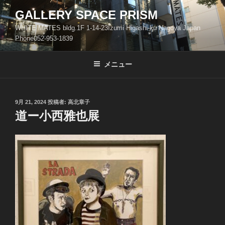
コ
GALLERY SPACE PRISM
ン
WHITE MATES bldg.1F 1-14-23Izumi Higashi-ku Nagoya Japan
テ
Phone052-953-1839
ン
ツ
メニュー
へ
ス
キ
ッ
投
9月 21, 2024
投稿者:
高北章子
稿
道ー小西雅也展
プ
日: