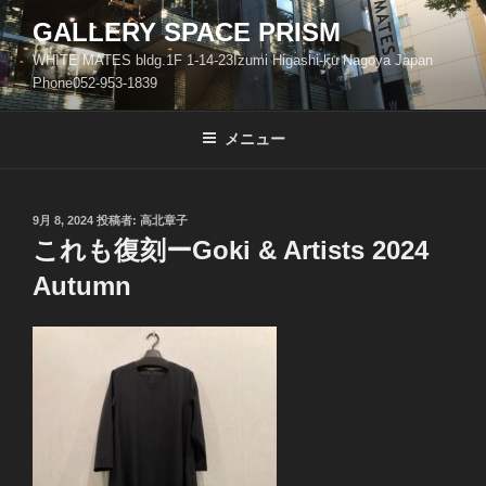
コ
GALLERY SPACE PRISM
ン
WHITE MATES bldg.1F 1-14-23Izumi Higashi-ku Nagoya Japan
テ
Phone052-953-1839
ン
ツ
メニュー
へ
ス
キ
ッ
投
9月 8, 2024
投稿者:
高北章子
稿
これも復刻ーGoki & Artists 2024
プ
日:
Autumn