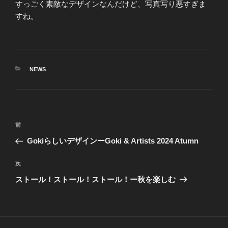
すっごく素敵なデザインなんだけど、写真写り悪すぎま
すね。
カ
NEWS
テ
ゴ
リ
ー
投
前
前
稿
の
GokiらしいデザインーGoki & Artists 2024 Atumn
ナ
投
ビ
稿
次
次
ゲ
の
ストール！ストール！ストール！ー秋を楽しむ
投
ー
稿
シ
ョ