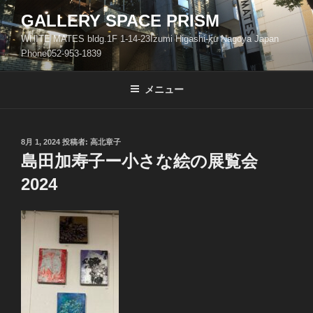
コ
GALLERY SPACE PRISM
ン
WHITE MATES bldg.1F 1-14-23Izumi Higashi-ku Nagoya Japan
テ
Phone052-953-1839
ン
ツ
メニュー
へ
ス
キ
ッ
投
8月 1, 2024
投稿者:
高北章子
稿
島田加寿子ー小さな絵の展覧会
プ
日:
2024