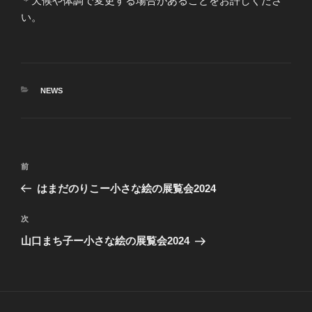
＊天候や体調で変更する場合があることをお許しくださ
い。
カ
NEWS
テ
ゴ
リ
ー
投
前
前
稿
の
はまだのりこー小さな絵の展覧会2024
ナ
投
ビ
稿
次
次
ゲ
の
山口まち子ー小さな絵の展覧会2024
投
ー
稿
シ
ョ