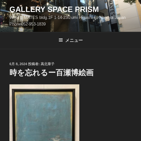
コ
GALLERY SPACE PRISM
ン
WHITE MATES bldg.1F 1-14-23Izumi Higashi-ku Nagoya Japan
テ
Phone052-953-1839
ン
ツ
メニュー
へ
ス
キ
ッ
投
6月 8, 2024
投稿者:
高北章子
稿
時を忘れるー百瀬博絵画
プ
日: