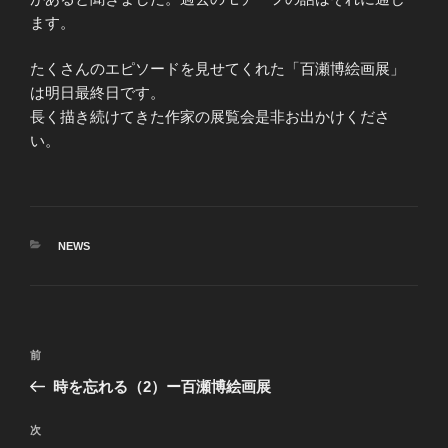
ます。
たくさんのエピソードを見せてくれた「百瀬博絵画展」
は明日最終日です。
長く描き続けてきた作家の展覧会是非お出かけくださ
い。
カ
NEWS
テ
ゴ
リ
ー
投
前
前
稿
の
時を忘れる（2）ー百瀬博絵画展
ナ
投
ビ
稿
次
次