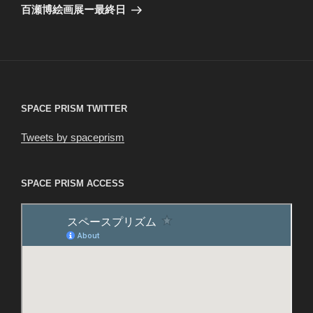
ゲ
の
百瀬博絵画展ー最終日
投
ー
稿
シ
ョ
ン
SPACE PRISM TWITTER
Tweets by spaceprism
SPACE PRISM ACCESS