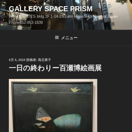
コ
GALLERY SPACE PRISM
ン
WHITE MATES bldg.1F 1-14-23Izumi Higashi-ku Nagoya Japan
テ
Phone052-953-1839
ン
ツ
メニュー
へ
ス
キ
ッ
投
6月 6, 2024
投稿者:
高北章子
稿
一日の終わりー百瀬博絵画展
プ
日: