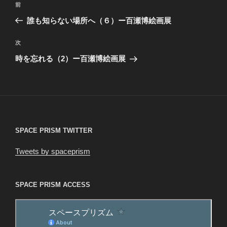
前
前
稿
の
誰も知らない場所へ（６）ー百瀬博絵画展
ナ
投
ビ
稿
次
次
ゲ
の
時を忘れる（2）ー百瀬博絵画展
投
ー
稿
シ
ョ
ン
SPACE PRISM TWITTER
Tweets by spaceprism
SPACE PRISM ACCESS