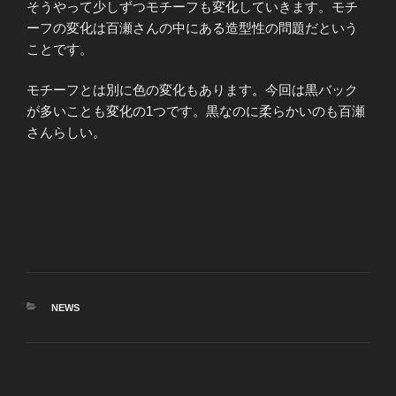
そうやって少しずつモチーフも変化していきます。モチ
ーフの変化は百瀬さんの中にある造型性の問題だという
ことです。
モチーフとは別に色の変化もあります。今回は黒バック
が多いことも変化の1つです。黒なのに柔らかいのも百瀬
さんらしい。
カ
NEWS
テ
ゴ
リ
ー
投