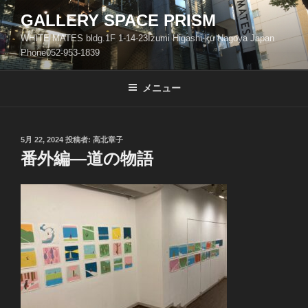
コ
GALLERY SPACE PRISM
ン
WHITE MATES bldg.1F 1-14-23Izumi Higashi-ku Nagoya Japan
テ
Phone052-953-1839
ン
ツ
メニュー
へ
ス
キ
ッ
投
5月 22, 2024
投稿者:
高北章子
稿
番外編―道の物語
プ
日: