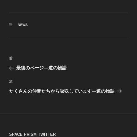
カ
NEWS
テ
ゴ
リ
ー
投
前
前
稿
の
最後のページ―道の物語
ナ
投
ビ
稿
次
次
ゲ
の
たくさんの仲間たちから吸収しています―道の物語
投
ー
稿
シ
ョ
ン
SPACE PRISM TWITTER