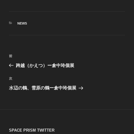
カ
NEWS
テ
ゴ
リ
ー
投
前
前
稿
の
跨越（かえつ）ー倉中玲個展
ナ
投
ビ
稿
次
次
ゲ
の
水辺の鶴、雪原の鶴ー倉中玲個展
投
ー
稿
シ
ョ
ン
SPACE PRISM TWITTER