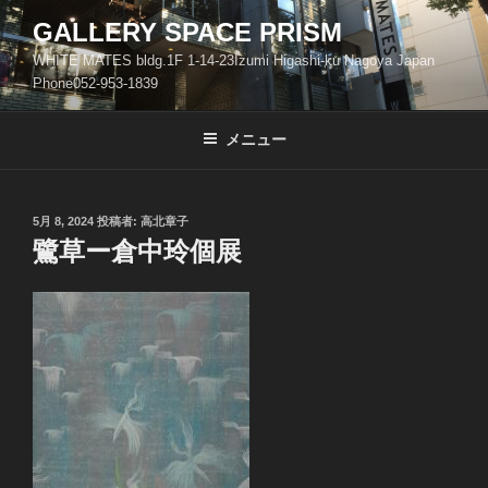
コ
GALLERY SPACE PRISM
ン
WHITE MATES bldg.1F 1-14-23Izumi Higashi-ku Nagoya Japan
テ
Phone052-953-1839
ン
ツ
メニュー
へ
ス
キ
ッ
投
5月 8, 2024
投稿者:
高北章子
稿
鷺草ー倉中玲個展
プ
日: