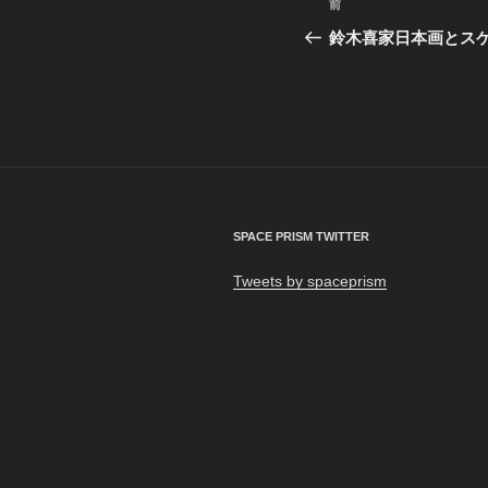
前
前
稿
の
鈴木喜家日本画とス
投
ナ
稿
ビ
ゲ
ー
シ
SPACE PRISM TWITTER
ョ
Tweets by spaceprism
ン