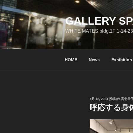
コ
ン
テ
GALLERY SP
ン
WHITE MATES bldg.1F 1-14-23
ツ
へ
ス
キ
HOME
News
Exhibition
ッ
プ
投
4月 18, 2024
投稿者:
高北章
稿
呼応する身
日: