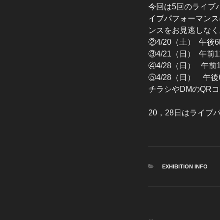
今回は5回のライブ
イブパフォーマンス
ンスをお見逃しなく
②4/20（土） 午後
③4/21（日） 午前
④4/28（日） 午前
⑤4/28（日） 午後
チラシやDMのQRコー
20，28日はライ
カ
EXHIBITION INFO
テ
ゴ
リ
ー
投