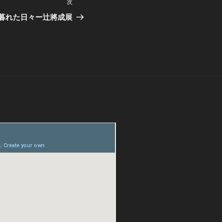
次
次
の
暮れた日々ー辻將成展
投
稿