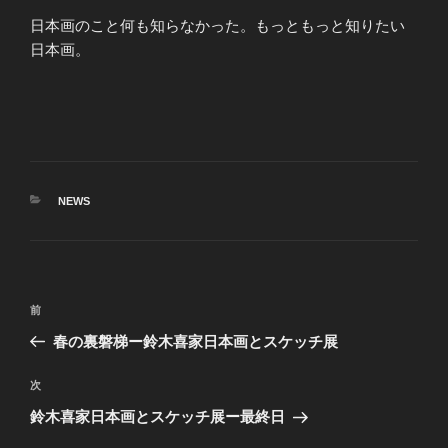
日本画のこと何も知らなかった。もっともっと知りたい
日本画。
カ
NEWS
テ
ゴ
リ
ー
投
前
前
稿
の
春の裏磐梯ー鈴木喜家日本画とスケッチ展
ナ
投
ビ
稿
次
次
ゲ
の
鈴木喜家日本画とスケッチ展ー最終日
投
ー