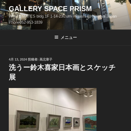
コ
GALLERY SPACE PRISM
ン
WHITE MATES bldg.1F 1-14-23Izumi Higashi-ku Nagoya Japan
テ
Phone052-953-1839
ン
ツ
メニュー
へ
ス
キ
ッ
投
4月 13, 2024
投稿者:
高北章子
稿
洗うー鈴木喜家日本画とスケッチ
プ
日:
展