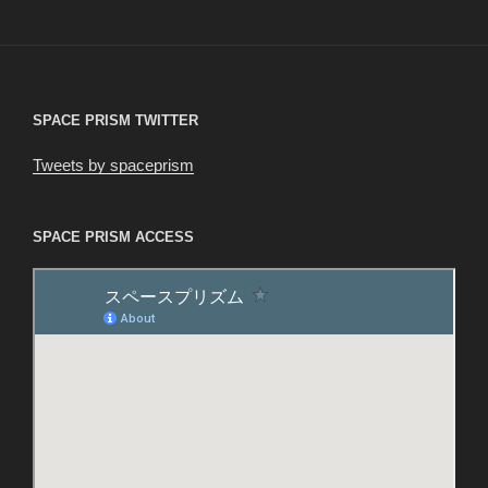
稿
シ
ョ
ン
SPACE PRISM TWITTER
Tweets by spaceprism
SPACE PRISM ACCESS