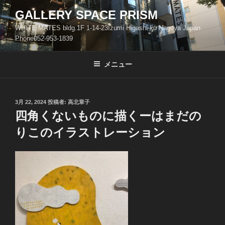
コ
GALLERY SPACE PRISM
ン
WHITE MATES bldg.1F 1-14-23Izumi Higashi-ku Nagoya Japan
テ
Phone052-953-1839
ン
ツ
メニュー
へ
ス
キ
ッ
投
3月 22, 2024
投稿者:
高北章子
稿
四角くないものに描くーはまだの
プ
日:
りこのイラストレーション