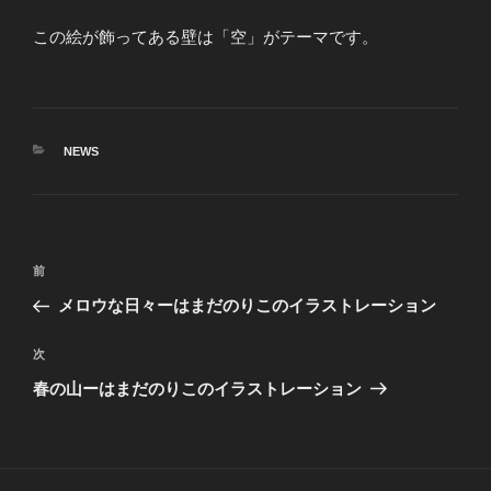
この絵が飾ってある壁は「空」がテーマです。
カ
NEWS
テ
ゴ
リ
ー
投
前
前
稿
の
メロウな日々ーはまだのりこのイラストレーション
ナ
投
ビ
稿
次
次
ゲ
の
春の山ーはまだのりこのイラストレーション
投
ー
稿
シ
ョ