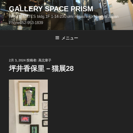
コ
GALLERY SPACE PRISM
ン
WHITE MATES bldg.1F 1-14-23Izumi Higashi-ku Nagoya Japan
テ
Phone052-953-1839
ン
ツ
メニュー
へ
ス
キ
ッ
投
2月 3, 2024
投稿者:
高北章子
稿
坪井香保里－猫展28
プ
日: