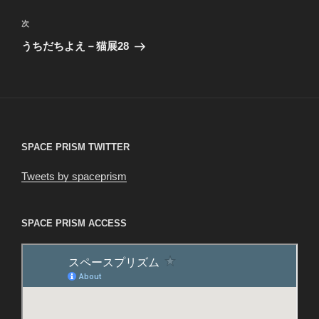
ナ
投
ビ
稿
次
次
ゲ
の
うちだちよえ－猫展28
投
ー
稿
シ
ョ
ン
SPACE PRISM TWITTER
Tweets by spaceprism
SPACE PRISM ACCESS