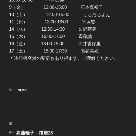
9（金） 13:00-15:00 石本真裕子
10（土） 12:00-15:00 うちだちよえ
11（日） 13:00-16:00 平塚啓
14（水） 12:30-14:30 久野晴美
15（木） 16:00-17:00 斉藤誠
16（金） 13:00-15:00 坪井香保里
17（土） 15:30-17:30 高谷美妃
＊時節柄突然の変更もあり得ます。ご理解ください。
カ
NEWS
テ
ゴ
リ
ー
投
前
前
稿
の
高藤暁子－猫展28