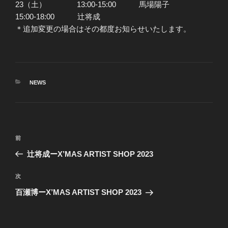
23（土） 13:00-15:00 馬場陽子
15:00-18:00 辻将成
＊追加変更の場合はその都度お知らせいたします。
カ
NEWS
テ
ゴ
リ
ー
投
前
前
稿
の
辻将成ーX’MAS ARTIST SHOP 2023
ナ
投
ビ
稿
次
次
ゲ
の
百瀬博ーX’MAS ARTIST SHOP 2023
投
ー
稿
シ