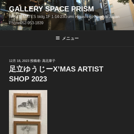
コ
GALLERY SPACE PRISM
ン
WHITE MATES bldg.1F 1-14-23Izumi Higashi-ku Nagoya Japan
テ
Phone052-953-1839
ン
ツ
メニュー
へ
ス
キ
ッ
投
12月 18, 2023
投稿者:
高北章子
稿
足立ゆうじーX’MAS ARTIST
プ
日:
SHOP 2023