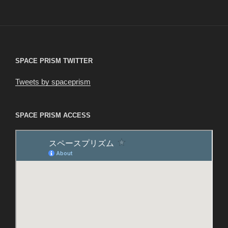
稿
シ
ョ
ン
SPACE PRISM TWITTER
Tweets by spaceprism
SPACE PRISM ACCESS