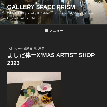
コ
GALLERY SPACE PRISM
ン
WHITE MATES bldg.1F 1-14-23Izumi Higashi-ku Nagoya Japan
テ
Phone052-953-1839
ン
ツ
メニュー
へ
ス
キ
ッ
投
12月 16, 2023
投稿者:
高北章子
稿
よしだ律ーX’MAS ARTIST SHOP
プ
日:
2023