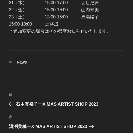
21（木） 15:00-17:00 よしだ律
22（金） 15:00-19:00 山内寿美
23（土） 13:00-15:00 馬場陽子
15:00-18:00 辻将成
＊追加変更の場合はその都度お知らせいたします。
カ
NEWS
テ
ゴ
リ
ー
投
前
前
稿
の
石本真裕子ーX’MAS ARTIST SHOP 2023
ナ
投
ビ
稿
次
次
ゲ
の
溝渕美穂ーX’MAS ARTIST SHOP 2023
投
ー