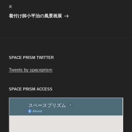
ビ
稿
次
次
ゲ
の
着付け師小平治の風景画展
投
ー
稿
シ
ョ
ン
SPACE PRISM TWITTER
Tweets by spaceprism
SPACE PRISM ACCESS