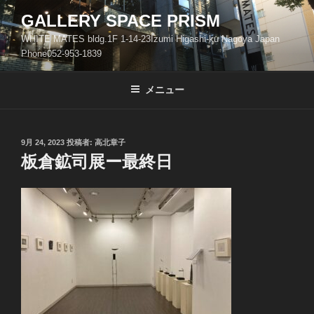
コ
GALLERY SPACE PRISM
ン
WHITE MATES bldg.1F 1-14-23Izumi Higashi-ku Nagoya Japan
テ
Phone052-953-1839
ン
ツ
メニュー
へ
ス
キ
ッ
投
9月 24, 2023
投稿者:
高北章子
稿
板倉鉱司展ー最終日
プ
日: