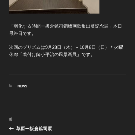
「羽化する時間ー板倉鉱司銅版画歌集出版記念展」本日
最終日です。
次回のプリズムは9月28日（木）－10月8日（日）＊火曜
休廊「着付け師小平治の風景画展」です。
カ
NEWS
テ
ゴ
リ
ー
投
前
前
稿
の
草原ー板倉鉱司展
ナ
投