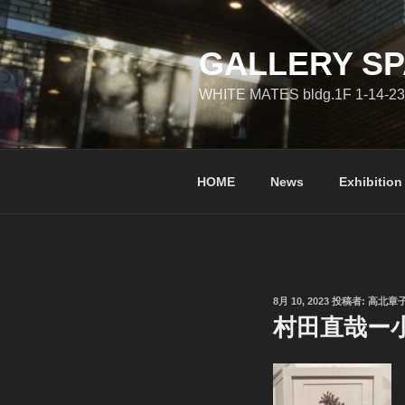
コ
ン
テ
GALLERY SP
ン
WHITE MATES bldg.1F 1-14-23
ツ
へ
ス
キ
HOME
News
Exhibition
ッ
プ
投
8月 10, 2023
投稿者:
高北章
稿
村田直哉ー小
日: