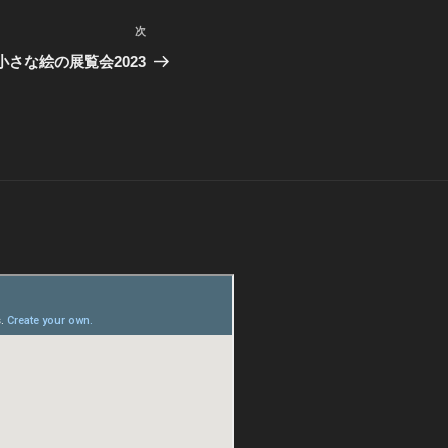
次
次
の
さな絵の展覧会2023
投
稿