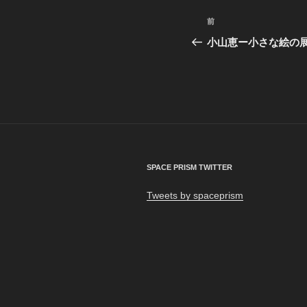
投
前
前
稿
の
小山恵ー小さな絵の展覧
投
ナ
稿
ビ
ゲ
ー
シ
SPACE PRISM TWITTER
ョ
Tweets by spaceprism
ン