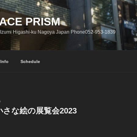
ACE PRISM
Izumi Higashi-ku Nagoya Japan Phone052-953-1839
 Info
Schedule
子
さな絵の展覧会2023