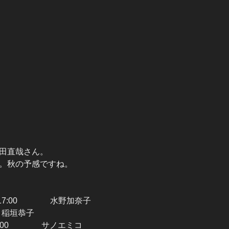
田直哉さん。
。秋の予感ですね。
00-17:00 水野加奈子
0 稲垣恭子
16:00 サノエミコ