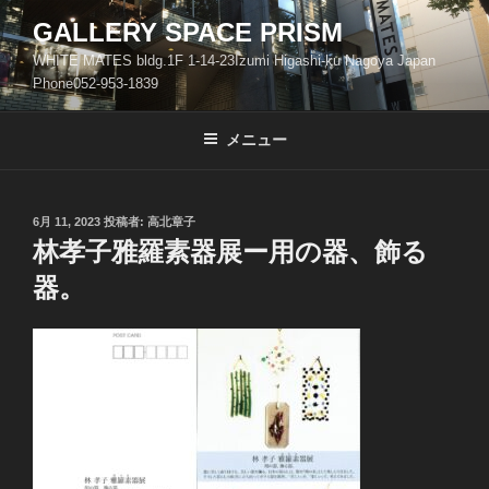
コ
GALLERY SPACE PRISM
ン
WHITE MATES bldg.1F 1-14-23Izumi Higashi-ku Nagoya Japan
テ
Phone052-953-1839
ン
ツ
メニュー
へ
ス
キ
ッ
投
6月 11, 2023
投稿者:
高北章子
稿
林孝子雅羅素器展ー用の器、飾る
プ
日:
器。