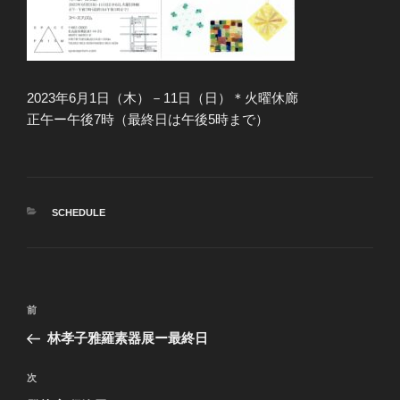
2023年6月1日（木）－11日（日）＊火曜休廊
正午ー午後7時（最終日は午後5時まで）
カ
SCHEDULE
テ
ゴ
リ
ー
投
前
前
稿
の
林孝子雅羅素器展ー最終日
ナ
投
ビ
稿
次
次