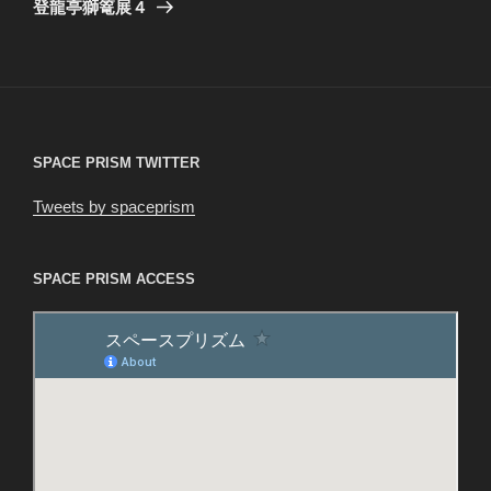
ゲ
の
登龍亭獅篭展４
投
ー
稿
シ
ョ
ン
SPACE PRISM TWITTER
Tweets by spaceprism
SPACE PRISM ACCESS