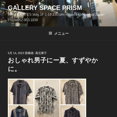
コ
GALLERY SPACE PRISM
ン
WHITE MATES bldg.1F 1-14-23Izumi Higashi-ku Nagoya Japan
テ
Phone052-953-1839
ン
ツ
メニュー
へ
ス
キ
ッ
投
5月 14, 2023
投稿者:
高北章子
稿
おしゃれ男子にー夏、すずやか
プ
日:
に。