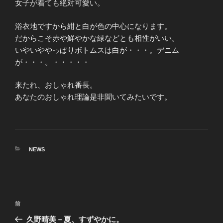
女子が着ても絶対可愛い。
浴衣地ですから紺と白が色の中心になります。
だからこそ赤や鮮やかな緑などとも相性がいい。
いやいややっぱりボトムスは白が・・・。デニム
が・・・。・・・・・
来たれ、おしゃれ番長。
あなたのおしゃれ理論是非聞いてみたいです。
カ
NEWS
テ
ゴ
リ
ー
投
前
前
稿
の
久野晴美－夏、すずやかに。