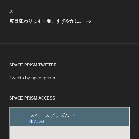
ナ
投
ビ
稿
次
次
ゲ
の
毎日変わります－夏、すずやかに。
投
ー
稿
シ
ョ
ン
SPACE PRISM TWITTER
Tweets by spaceprism
SPACE PRISM ACCESS