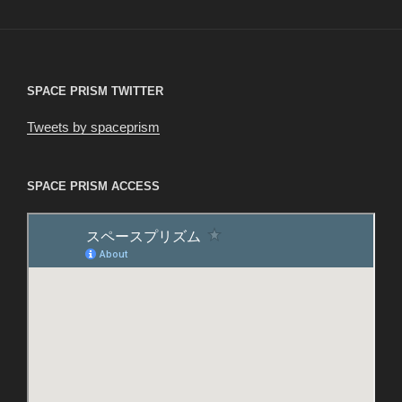
稿
シ
ョ
ン
SPACE PRISM TWITTER
Tweets by spaceprism
SPACE PRISM ACCESS