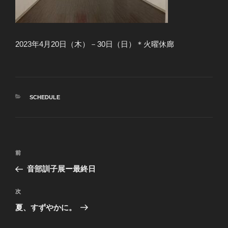
2023年4月20日（木）－30日（日）＊火曜休廊
カ
SCHEDULE
テ
ゴ
リ
ー
投
前
前
稿
の
音部訓子展ー最終日
ナ
投
ビ
稿
次
次
ゲ
の
夏、すずやかに。
投
ー