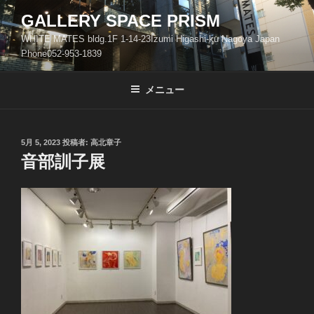
コ
GALLERY SPACE PRISM
ン
WHITE MATES bldg.1F 1-14-23Izumi Higashi-ku Nagoya Japan
テ
Phone052-953-1839
ン
ツ
メニュー
へ
ス
キ
ッ
投
5月 5, 2023
投稿者:
高北章子
稿
音部訓子展
プ
日: