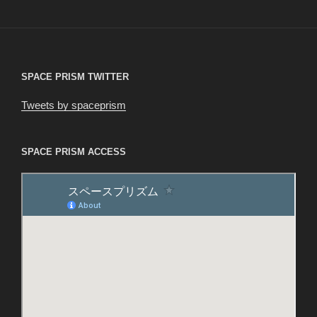
稿
シ
ョ
ン
SPACE PRISM TWITTER
Tweets by spaceprism
SPACE PRISM ACCESS