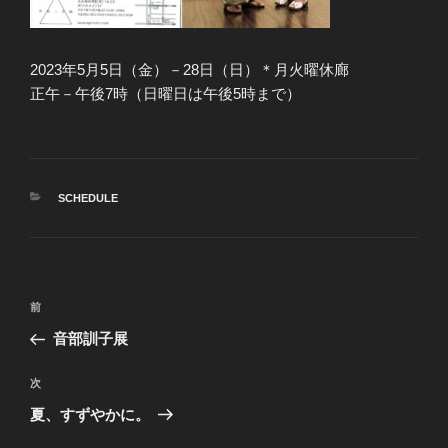
2023年5月5日（金）－28日（日）＊月火曜休廊
正午－午後7時（日曜日は午後5時まで）
カ
SCHEDULE
テ
ゴ
リ
ー
投
前
前
稿
の
音部訓子展
ナ
投
ビ
稿
次
次
ゲ
の
夏、すずやかに。
投
ー