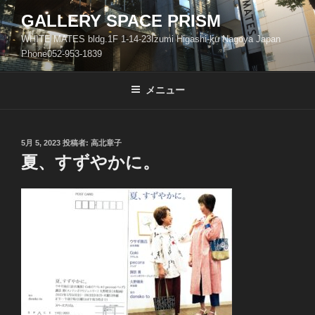
コ
GALLERY SPACE PRISM
ン
WHITE MATES bldg.1F 1-14-23Izumi Higashi-ku Nagoya Japan
テ
Phone052-953-1839
ン
ツ
メニュー
へ
ス
キ
ッ
投
5月 5, 2023
投稿者:
高北章子
稿
夏、すずやかに。
プ
日: