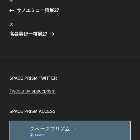
前
前
稿
の
サノエミコー猫展27
ナ
投
ビ
稿
次
次
ゲ
の
高谷美妃ー猫展27
投
ー
稿
シ
ョ
ン
SPACE PRISM TWITTER
Tweets by spaceprism
SPACE PRISM ACCESS