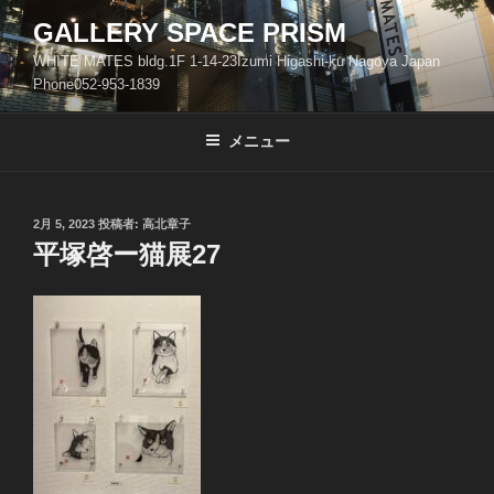
コ
GALLERY SPACE PRISM
ン
WHITE MATES bldg.1F 1-14-23Izumi Higashi-ku Nagoya Japan
テ
Phone052-953-1839
ン
ツ
メニュー
へ
ス
キ
ッ
投
2月 5, 2023
投稿者:
高北章子
稿
平塚啓ー猫展27
プ
日: