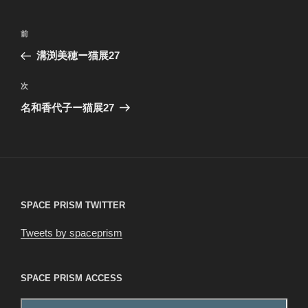
ー
投
前
前
稿
の
溝渕美穂ー猫展27
ナ
投
ビ
稿
次
次
ゲ
の
名和香代子ー猫展27
投
ー
稿
シ
ョ
ン
SPACE PRISM TWITTER
Tweets by spaceprism
SPACE PRISM ACCESS