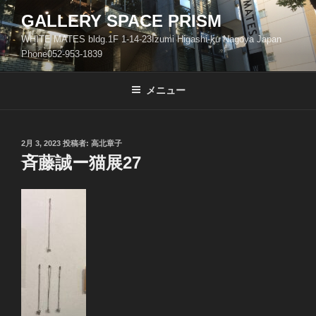
コ
GALLERY SPACE PRISM
ン
WHITE MATES bldg.1F 1-14-23Izumi Higashi-ku Nagoya Japan
テ
Phone052-953-1839
ン
ツ
メニュー
へ
ス
キ
ッ
投
2月 3, 2023
投稿者:
高北章子
稿
斉藤誠ー猫展27
プ
日: