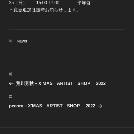
25（日） 15:00-17:00 平塚啓
＊変更追加は随時お知らせします。
カ
NEWS
テ
ゴ
リ
ー
投
前
前
稿
の
荒川芳秋－X’MAS ARTIST SHOP 2022
ナ
投
ビ
稿
次
次
ゲ
の
pecora－X’MAS ARTIST SHOP 2022
投
ー
稿
シ
ョ