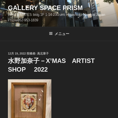
コ
GALLERY SPACE PRISM
ン
WHITE MATES bldg.1F 1-14-23Izumi Higashi-ku Nagoya Japan
テ
Phone052-953-1839
ン
ツ
メニュー
へ
ス
キ
ッ
投
12月 19, 2022
投稿者:
高北章子
稿
水野加奈子－X’MAS ARTIST
プ
日:
SHOP 2022