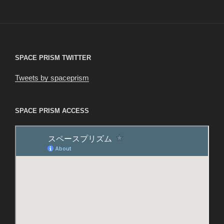
稿
シ
ョ
ン
SPACE PRISM TWITTER
Tweets by spaceprism
SPACE PRISM ACCESS