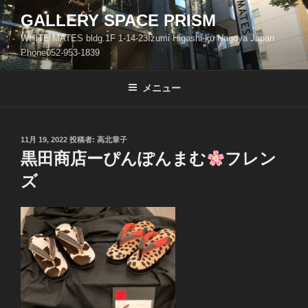
コ
GALLERY SPACE PRISM
ン
WHITE MATES bldg.1F 1-14-23Izumi Higashi-ku Nagoya Japan
テ
Phone052-953-1839
ン
ツ
メニュー
へ
ス
キ
ッ
投
11月 19, 2022
投稿者:
高北章子
稿
黒田商店ーぴんぽんまむ
フレン
プ
日:
ズ