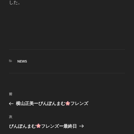
した。
カ
NEWS
テ
ゴ
リ
ー
投
前
前
稿
の
横山正美ーぴんぽんまむ
フレンズ
ナ
投
ビ
稿
次
次
ゲ
の
ぴんぽんまむ
フレンズー最終日
投
ー