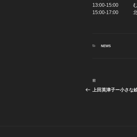
13:00-15:00
15:00-17:00
カ
NEWS
テ
ゴ
リ
ー
投
前
前
稿
の
上田英津子ー小さな絵
投
ナ
稿
ビ
ゲ
ー