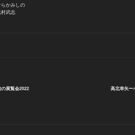
 むらかみしの
 北村武志
の展覧会2022
高北幸矢ー小