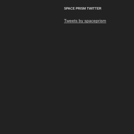
シ
SPACE PRISM TWITTER
ョ
Tweets by spaceprism
ン