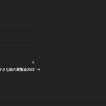
次
次
の
さな絵の展覧会2022
投
稿