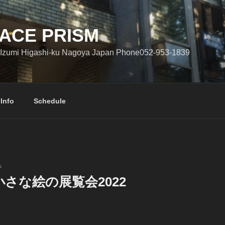
ACE PRISM
Izumi Higashi-ku Nagoya Japan Phone052-953-1839
 Info
Schedule
子
さな絵の展覧会2022