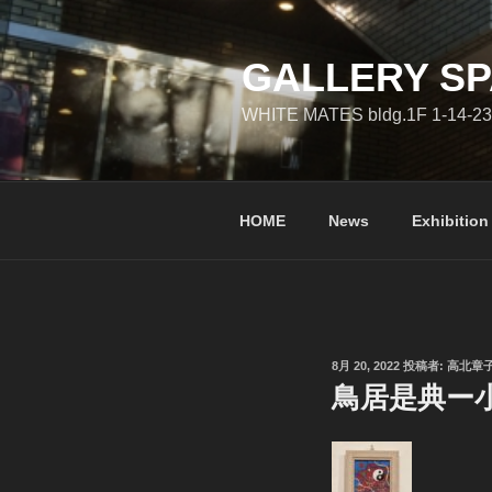
コ
ン
テ
GALLERY SP
ン
WHITE MATES bldg.1F 1-14-23
ツ
へ
ス
キ
HOME
News
Exhibition
ッ
プ
投
8月 20, 2022
投稿者:
高北章
稿
鳥居是典ー小
日: