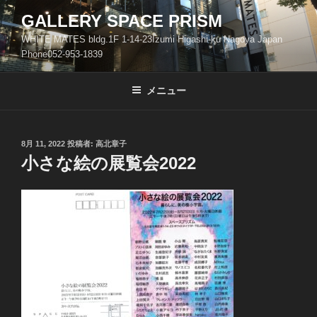
コ
GALLERY SPACE PRISM
ン
WHITE MATES bldg.1F 1-14-23Izumi Higashi-ku Nagoya Japan
テ
Phone052-953-1839
ン
ツ
メニュー
へ
ス
キ
ッ
投
8月 11, 2022
投稿者:
高北章子
稿
小さな絵の展覧会2022
プ
日: