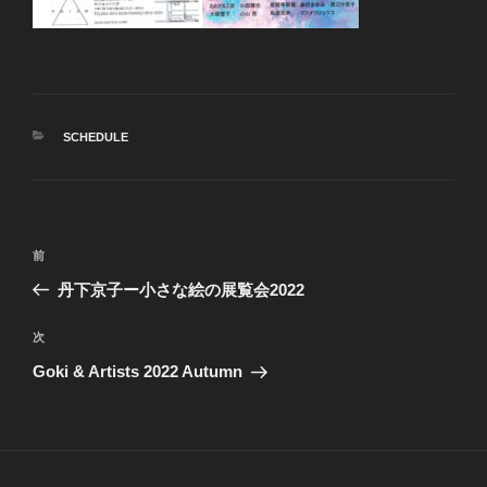
カ
SCHEDULE
テ
ゴ
リ
ー
投
前
前
稿
の
丹下京子ー小さな絵の展覧会2022
ナ
投
ビ
稿
次
次
ゲ
の
Goki & Artists 2022 Autumn
投
ー
稿
シ
ョ
ン