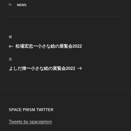
カ
NEWS
テ
ゴ
リ
ー
投
前
前
稿
の
松場宏忠ー小さな絵の展覧会2022
ナ
投
ビ
稿
次
次
ゲ
の
よしだ律ー小さな絵の展覧会2022
投
ー
稿
シ
ョ
ン
SPACE PRISM TWITTER
Tweets by spaceprism