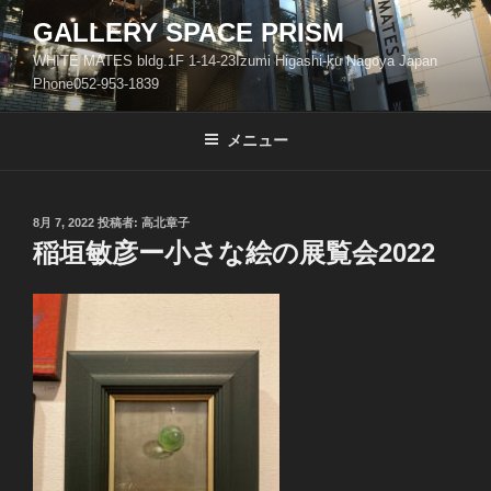
コ
GALLERY SPACE PRISM
ン
WHITE MATES bldg.1F 1-14-23Izumi Higashi-ku Nagoya Japan
テ
Phone052-953-1839
ン
ツ
メニュー
へ
ス
キ
ッ
投
8月 7, 2022
投稿者:
高北章子
稿
稲垣敏彦ー小さな絵の展覧会2022
プ
日: