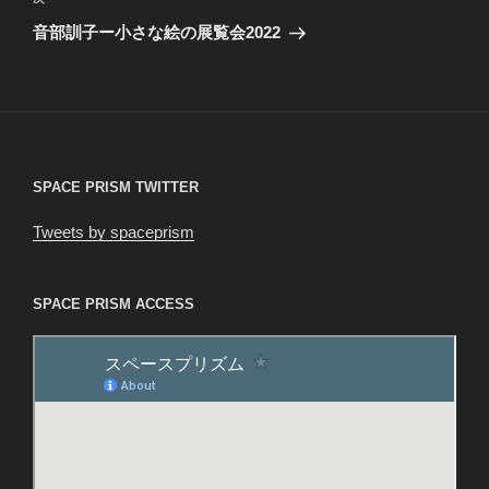
ゲ
の
音部訓子ー小さな絵の展覧会2022
投
ー
稿
シ
ョ
ン
SPACE PRISM TWITTER
Tweets by spaceprism
SPACE PRISM ACCESS