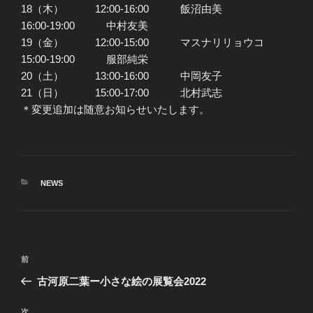
18（木） 12:00-16:00 飯沼由美
16:00-19:00 中村友美
19（金） 12:00-15:00 マスナリリョウコ
15:00-19:00 服部純栄
20（土） 13:00-16:00 中岡友子
21（日） 15:00-17:00 北村武志
＊変更追加は随意お知らせいたします。
カ
NEWS
テ
ゴ
リ
ー
投
前
前
稿
の
古河原二葉ー小さな絵の展覧会2022
ナ
投
ビ
稿
次
次