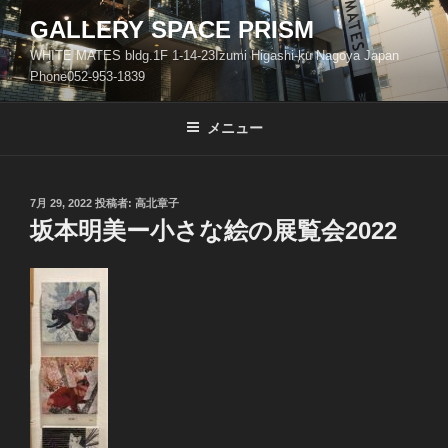
コ
GALLERY SPACE PRISM
ン
WHITE MATES bldg.1F 1-14-23Izumi Higashi-ku Nagoya Japan
テ
Phone052-953-1839
ン
ツ
メニュー
へ
ス
キ
ッ
投
7月 29, 2022
投稿者:
高北章子
稿
坂本明美ー小さな絵の展覧会2022
プ
日: