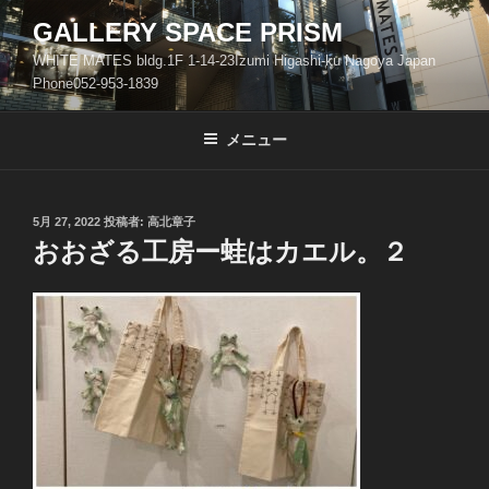
コ
GALLERY SPACE PRISM
ン
WHITE MATES bldg.1F 1-14-23Izumi Higashi-ku Nagoya Japan
テ
Phone052-953-1839
ン
ツ
メニュー
へ
ス
キ
ッ
投
5月 27, 2022
投稿者:
高北章子
稿
おおざる工房ー蛙はカエル。２
プ
日: