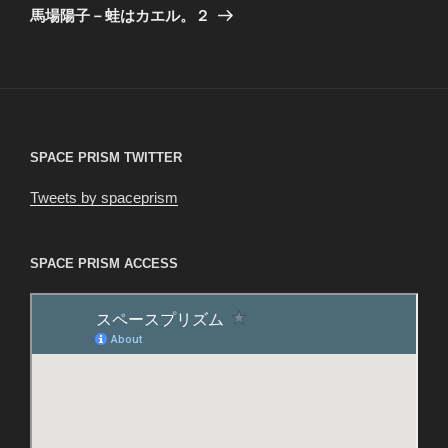
の
ー
馬場陽子－蛙はカエル。２
投
シ
稿
ョ
ン
SPACE PRISM TWITTER
Tweets by spaceprism
SPACE PRISM ACCESS