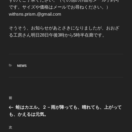
です。サイズや価格はメールでお尋ねください。）
withsns.prism.@gmail.com
そうそう、お知らせがあとさきになりましたが、おおざ
る工房さん明日28日午後3時から5時半在廊です。
カ
NEWS
テ
ゴ
リ
ー
投
前
前
稿
の
蛙はカエル。２－雨が降っても、晴れても、上がって
ナ
投
も、かえるは元気。
ビ
稿
ゲ
次
次