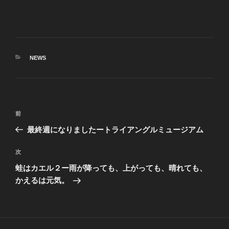
カ
NEWS
テ
ゴ
リ
ー
投
前
前
稿
の
最終週になりましたートライアングルミュージアム
ナ
投
ビ
稿
次
次
ゲ
の
蛙はカエル２ー雨が降っても、上がっても、晴れても、
投
ー
かえるは元気。
稿
シ
ョ
ン