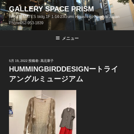
コ
GALLERY SPACE PRISM
ン
WHITE MATES bldg.1F 1-14-23Izumi Higashi-ku Nagoya Japan
テ
Phone052-953-1839
ン
ツ
メニュー
へ
ス
キ
ッ
投
5月 19, 2022
投稿者:
高北章子
稿
HUMMINGBIRDDESIGNートライ
プ
日:
アングルミュージアム