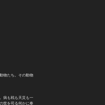
動物たち。その動物
。病も戦も天災も一
の世を司る何かに奉