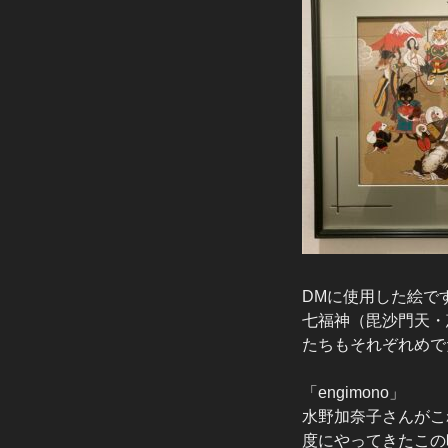
DMに使用した絵で
七福神（毘沙門天・
たちもそれぞれめで
「engimono」
水野加奈子さんがこ
度にやってきたこの