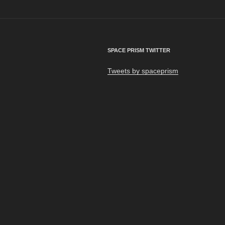
ゲ
ー
シ
SPACE PRISM TWITTER
ョ
Tweets by spaceprism
ン