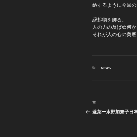
納するように今回の
縁起物を飾る。
人の力の及ばぬ何か
それが人の心の奥底
カ
NEWS
テ
ゴ
リ
ー
投
前
前
稿
の
蓬莱ー水野加奈子日
投
ナ
稿
ビ