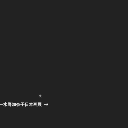
次
次
の
ー水野加奈子日本画展
投
稿