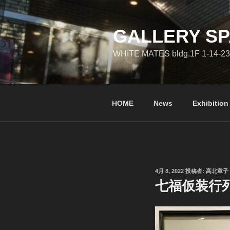
コ
ン
テ
GALLERY SP
ン
WHITE MATES bldg.1F 1-14-23
ツ
へ
ス
キ
HOME
News
Exhibition
ッ
プ
投
4月 8, 2022
投稿者:
高北章子
稿
七福仮装行
日: