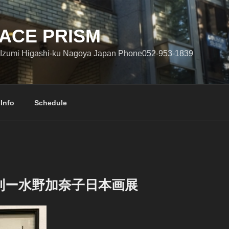
ACE PRISM
Izumi Higashi-ku Nagoya Japan Phone052-953-1839
 Info
Schedule
列ー水野加奈子日本画展