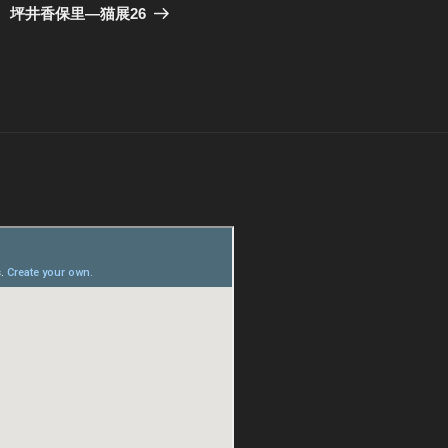
の
坪井香保里―猫展26
投
稿