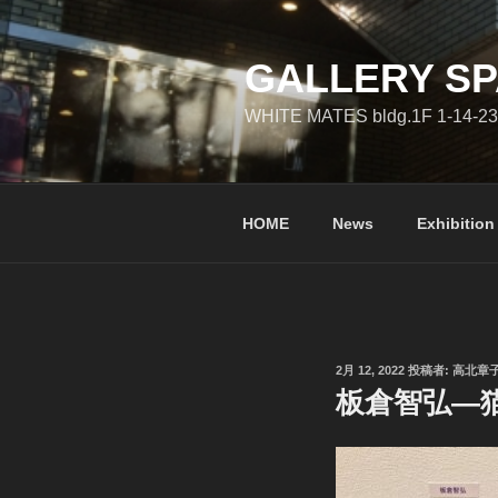
コ
ン
テ
GALLERY SP
ン
WHITE MATES bldg.1F 1-14-23
ツ
へ
ス
キ
HOME
News
Exhibition
ッ
プ
投
2月 12, 2022
投稿者:
高北章
稿
板倉智弘―猫
日: