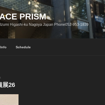
ACE PRISM
Izumi Higashi-ku Nagoya Japan Phone052-953-1839
 Info
Schedule
子
展26