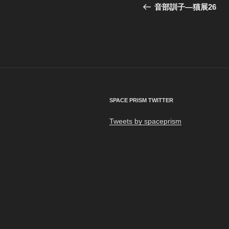
稿
の
音部訓子―猫展26
投
ナ
稿
ビ
ゲ
ー
シ
SPACE PRISM TWITTER
ョ
Tweets by spaceprism
ン