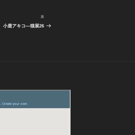
次
次
の
小鹿アキコ―猫展26
投
稿