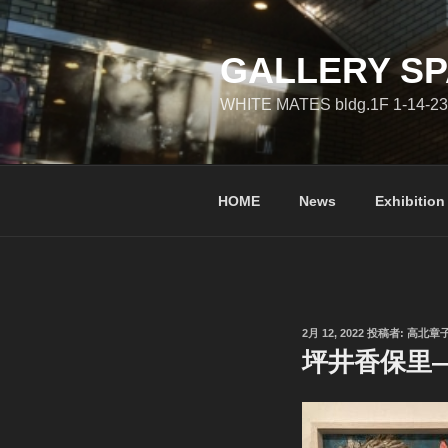
コ
ン
テ
GALLERY SP
ン
WHITE MATES bldg.1F 1-14-23
ツ
へ
ス
キ
HOME
News
Exhibition
ッ
プ
投
2月 12, 2022
投稿者:
高北章
稿
坪井香保里―
日: