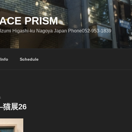
ACE PRISM
Izumi Higashi-ku Nagoya Japan Phone052-953-1839
 Info
Schedule
子
猫展26