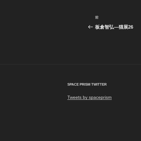
ー
投
前
前
稿
の
板倉智弘―猫展26
投
ナ
稿
ビ
ゲ
ー
シ
SPACE PRISM TWITTER
ョ
Tweets by spaceprism
ン