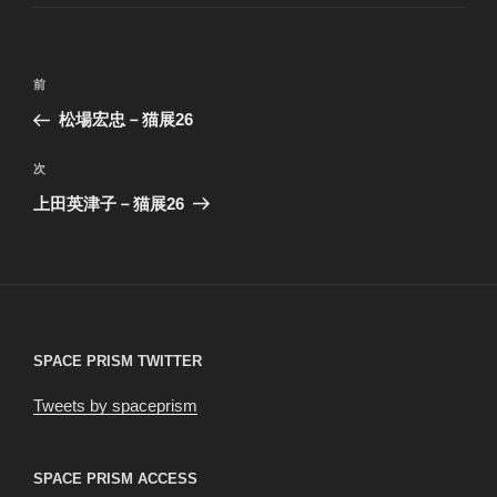
ゴ
リ
ー
投
前
前
稿
の
松場宏忠－猫展26
ナ
投
ビ
稿
次
次
ゲ
の
上田英津子－猫展26
投
ー
稿
シ
ョ
ン
SPACE PRISM TWITTER
Tweets by spaceprism
SPACE PRISM ACCESS