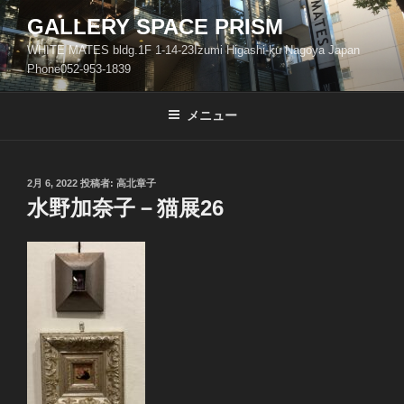
コ
GALLERY SPACE PRISM
ン
WHITE MATES bldg.1F 1-14-23Izumi Higashi-ku Nagoya Japan
テ
Phone052-953-1839
ン
ツ
メニュー
へ
ス
キ
ッ
投
2月 6, 2022
投稿者:
高北章子
稿
水野加奈子－猫展26
プ
日: