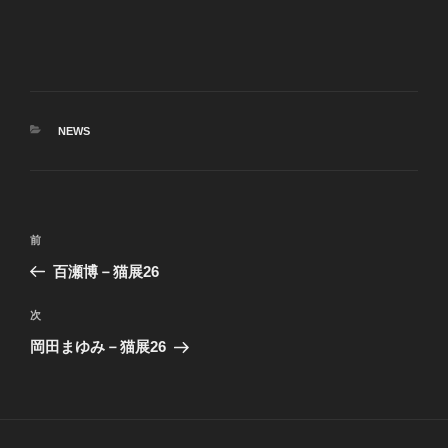
カ
NEWS
テ
ゴ
リ
ー
投
前
前
稿
の
百瀬博－猫展26
ナ
投
ビ
稿
次
次
ゲ
の
岡田まゆみ－猫展26
投
ー
稿
シ
ョ