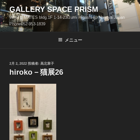
コ
GALLERY SPACE PRISM
ン
WHITE MATES bldg.1F 1-14-23Izumi Higashi-ku Nagoya Japan
テ
Phone052-953-1839
ン
ツ
メニュー
へ
ス
キ
ッ
投
2月 2, 2022
投稿者:
高北章子
稿
hiroko－猫展26
プ
日: