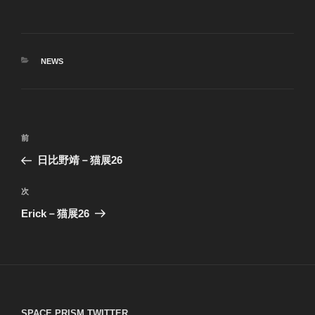
カ
NEWS
テ
ゴ
リ
ー
投
前
前
稿
の
日比野靖－猫展26
ナ
投
ビ
稿
次
次
ゲ
の
Erick－猫展26
投
ー
稿
シ
ョ
ン
SPACE PRISM TWITTER