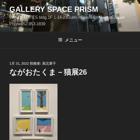
コ
GALLERY SPACE PRISM
ン
WHITE MATES bldg.1F 1-14-23Izumi Higashi-ku Nagoya Japan
テ
Phone052-953-1839
ン
ツ
メニュー
へ
ス
キ
ッ
投
1月 31, 2022
投稿者:
高北章子
稿
ながおたくま－猫展26
プ
日: