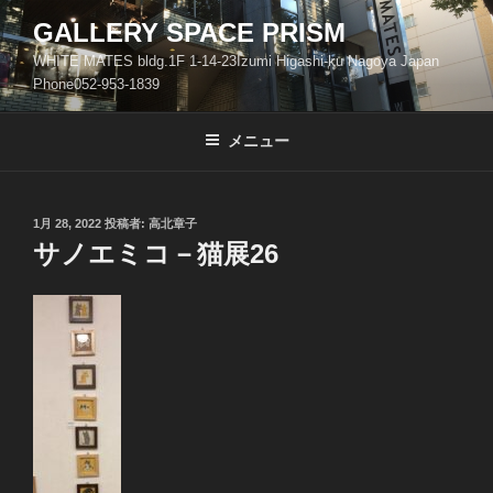
コ
GALLERY SPACE PRISM
ン
WHITE MATES bldg.1F 1-14-23Izumi Higashi-ku Nagoya Japan
テ
Phone052-953-1839
ン
ツ
メニュー
へ
ス
キ
ッ
投
1月 28, 2022
投稿者:
高北章子
稿
サノエミコ－猫展26
プ
日: