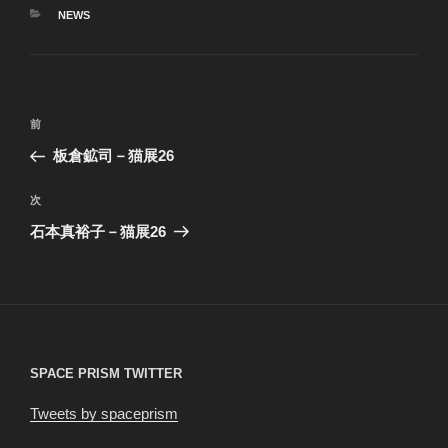
カ
NEWS
テ
ゴ
リ
ー
投
前
前
稿
の
板倉鉱司－猫展26
ナ
投
ビ
稿
次
次
ゲ
の
石本真裕子－猫展26
投
ー
稿
シ
ョ
ン
SPACE PRISM TWITTER
Tweets by spaceprism