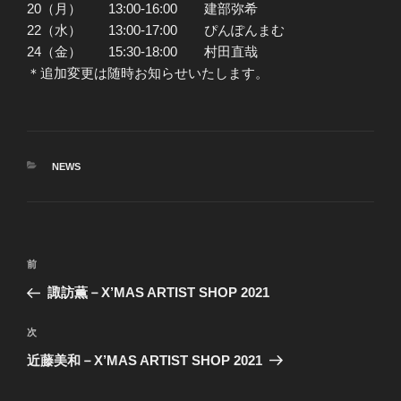
20（月） 13:00-16:00 建部弥希
22（水） 13:00-17:00 ぴんぽんまむ
24（金） 15:30-18:00 村田直哉
＊追加変更は随時お知らせいたします。
カ
NEWS
テ
ゴ
リ
ー
投
前
前
稿
の
諏訪薫－X’MAS ARTIST SHOP 2021
ナ
投
ビ
稿
次
次
ゲ
の
近藤美和－X’MAS ARTIST SHOP 2021
投
ー
稿