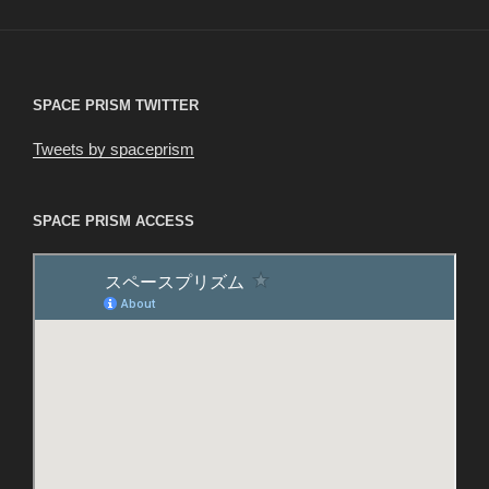
シ
ョ
ン
SPACE PRISM TWITTER
Tweets by spaceprism
SPACE PRISM ACCESS