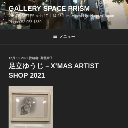
コ
GALLERY SPACE PRISM
ン
WHITE MATES bldg.1F 1-14-23Izumi Higashi-ku Nagoya Japan
テ
Phone052-953-1839
ン
ツ
メニュー
へ
ス
キ
ッ
投
12月 18, 2021
投稿者:
高北章子
稿
足立ゆうじ－X’MAS ARTIST
プ
日:
SHOP 2021