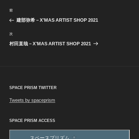
投
前
前
稿
の
建部弥希－X’MAS ARTIST SHOP 2021
ナ
投
ビ
稿
次
次
ゲ
の
村田直哉－X’MAS ARTIST SHOP 2021
投
ー
稿
シ
ョ
ン
SPACE PRISM TWITTER
Tweets by spaceprism
SPACE PRISM ACCESS