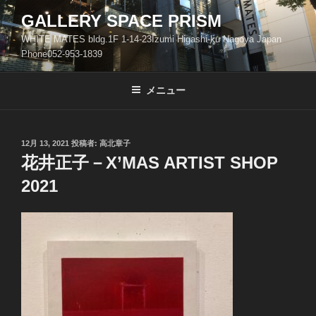
コ
GALLERY SPACE PRISM
ン
WHITE MATES bldg.1F 1-14-23Izumi Higashi-ku Nagoya Japan
テ
Phone052-953-1839
ン
ツ
メニュー
へ
ス
キ
ッ
投
12月 13, 2021
投稿者:
高北章子
稿
花井正子－X’MAS ARTIST SHOP
プ
日:
2021