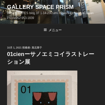
コ
GALLERY SPACE PRISM
ン
WHITE MATES bldg.1F 1-14-23Izumi Higashi-ku Nagoya Japan
テ
Phone052-953-1839
ン
ツ
メニュー
へ
ス
キ
ッ
投
10月 1, 2021
投稿者:
高北章子
稿
01cienーサノエミコイラストレー
プ
日:
ション展