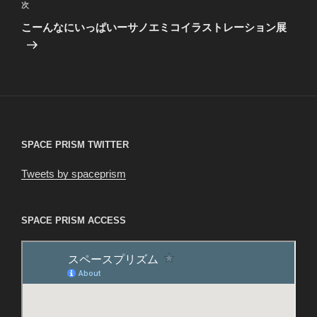
ビ
稿
次
次
ゲ
の
こーんなにいっぱいーサノエミコイラストレーション展
投
ー
稿
シ
ョ
ン
SPACE PRISM TWITTER
Tweets by spaceprism
SPACE PRISM ACCESS