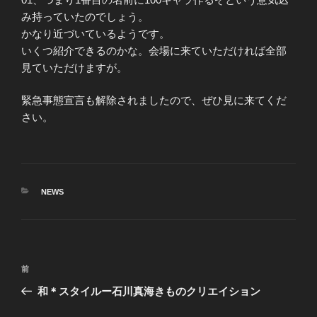
み持っていたのでしょう。
かなり近づいているようです。
いくつ紹介できるのかな。会場に来ていただければ全部
見ていただけますが。
緊急事態宣言も解除されましたので、ぜひ見に来てくだ
さい。
カ
NEWS
テ
ゴ
リ
ー
投
前
前
稿
の
和＊スタイルー石川真海きものクリエイション
ナ
投