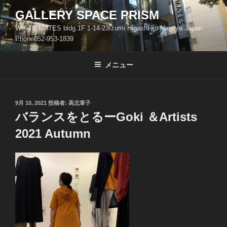
コ
GALLERY SPACE PRISM
ン
WHITE MATES bldg.1F 1-14-23Izumi Higashi-ku Nagoya Japan
テ
Phone052-953-1839
ン
ツ
メニュー
へ
ス
キ
ッ
投
9月 10, 2021
投稿者:
高北章子
稿
バランスをとるーGoki ＆Artists
プ
日:
2021 Autumn