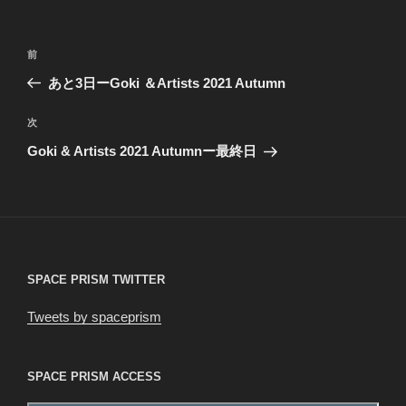
リ
ー
投
前
前
稿
の
あと3日ーGoki ＆Artists 2021 Autumn
ナ
投
ビ
稿
次
次
ゲ
の
Goki & Artists 2021 Autumnー最終日
投
ー
稿
シ
ョ
ン
SPACE PRISM TWITTER
Tweets by spaceprism
SPACE PRISM ACCESS