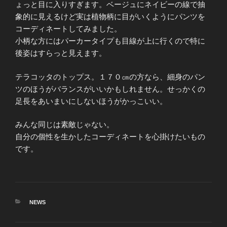
ょっと目に入りすぎます。ベージュにネイビーの線で抽
象的に見えるけど実は植物柄に目がいくようにパンツを
コーディネートしてみました。
小柄な方にはパーカータイプも目線が上に行くので特に
後姿はすらっと見えます。
テラコッタのトップス。１７０㎝の方なら、細身のパン
ツのほうがバランスがいいかもしれません。せっかくの
足長をあいまいにしないほうがかっこいい。
みんな同じは素敵じゃない。
自分の個性を生かしたコーディネートを心掛けたいもの
です。
カ
NEWS
テ
ゴ