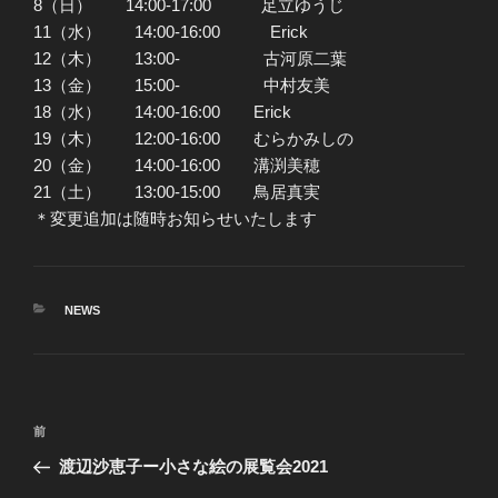
8（日） 14:00-17:00 足立ゆうじ
11（水） 14:00-16:00 Erick
12（木） 13:00- 古河原二葉
13（金） 15:00- 中村友美
18（水） 14:00-16:00 Erick
19（木） 12:00-16:00 むらかみしの
20（金） 14:00-16:00 溝渕美穂
21（土） 13:00-15:00 鳥居真実
＊変更追加は随時お知らせいたします
カ
NEWS
テ
ゴ
リ
ー
投
前
前
稿
の
渡辺沙恵子ー小さな絵の展覧会2021
ナ
投