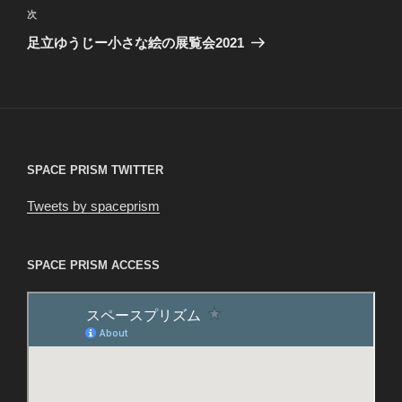
ビ
稿
次
次
ゲ
の
足立ゆうじー小さな絵の展覧会2021
投
ー
稿
シ
ョ
ン
SPACE PRISM TWITTER
Tweets by spaceprism
SPACE PRISM ACCESS