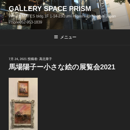
コ
GALLERY SPACE PRISM
ン
WHITE MATES bldg.1F 1-14-23Izumi Higashi-ku Nagoya Japan
テ
Phone052-953-1839
ン
ツ
メニュー
へ
ス
キ
ッ
投
7月 24, 2021
投稿者:
高北章子
稿
馬場陽子ー小さな絵の展覧会2021
プ
日: