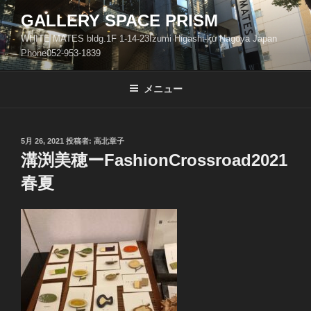
コ
GALLERY SPACE PRISM
ン
WHITE MATES bldg.1F 1-14-23Izumi Higashi-ku Nagoya Japan
テ
Phone052-953-1839
ン
ツ
メニュー
へ
ス
キ
ッ
投
5月 26, 2021
投稿者:
高北章子
稿
溝渕美穂ーFashionCrossroad2021
プ
日:
春夏