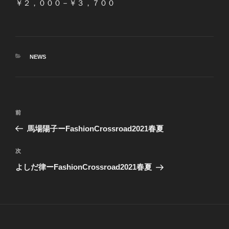
￥２，０００－￥３，７００
カ
NEWS
テ
ゴ
リ
ー
投
前
前
稿
の
馬場陽子ーFashionCrossroad2021春夏
ナ
投
ビ
稿
次
次
ゲ
の
よしだ律ーFashionCrossroad2021春夏
投
ー
稿
シ
ョ
ン