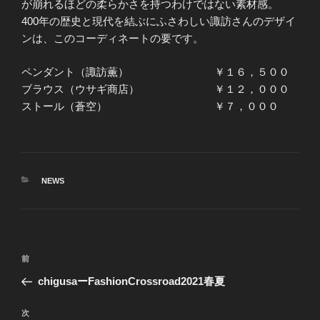
が崩れるほどの柔らかさを持つわけではない素材感。
400年の歴史と現代を結ぶにふさわしい諏訪さんのデザイ
ンは、このコーディネートの要です。
ペンダント（諏訪薫） ￥１６，５００
ブラウス（ウサギ商店） ￥１２，０００
ストール（蒼空） ￥７，０００
カ
NEWS
テ
ゴ
リ
ー
投
前
前
稿
の
chigusaーFashionCrossroad2021春夏
ナ
投
ビ
稿
次
次