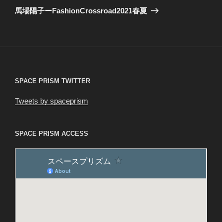
ゲ
の
馬場陽子ーFashionCrossroad2021春夏
投
ー
稿
シ
ョ
ン
SPACE PRISM TWITTER
Tweets by spaceprism
SPACE PRISM ACCESS