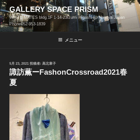
コ
GALLERY SPACE PRISM
ン
WHITE MATES bldg.1F 1-14-23Izumi Higashi-ku Nagoya Japan
テ
Phone052-953-1839
ン
ツ
メニュー
へ
ス
キ
ッ
投
5月 23, 2021
投稿者:
高北章子
稿
諏訪薫ーFashonCrossroad2021春
プ
日:
夏