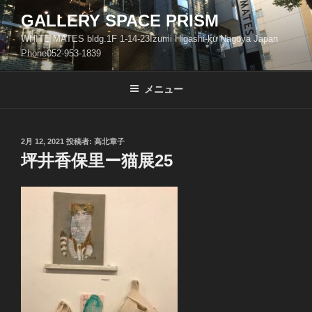
コ
GALLERY SPACE PRISM
ン
WHITE MATES bldg.1F 1-14-23Izumi Higashi-ku Nagoya Japan
テ
Phone052-953-1839
ン
ツ
メニュー
へ
ス
キ
ッ
投
2月 12, 2021
投稿者:
高北章子
稿
坪井香保里ー猫展25
プ
日: