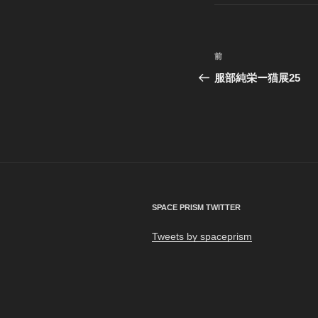
リ
ー
投
前
前
稿
の
服部純栄ー猫展25
投
ナ
稿
ビ
ゲ
ー
シ
SPACE PRISM TWITTER
ョ
Tweets by spaceprism
ン