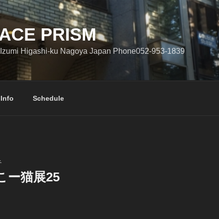
ACE PRISM
Izumi Higashi-ku Nagoya Japan Phone052-953-1839
 Info
Schedule
子
こー猫展25