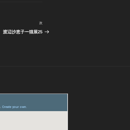
次
次
の
渡辺沙恵子ー猫展25
投
稿