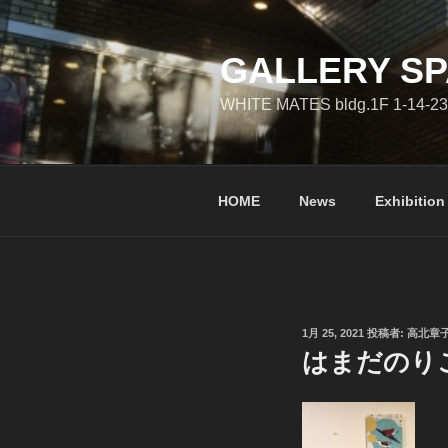
コ
ン
テ
GALLERY SP
ン
WHITE MATES bldg.1F 1-14-23
ツ
へ
ス
キ
HOME
News
Exhibition
ッ
プ
投
1月 25, 2021
投稿者:
高北章
稿
はまだのり
日: